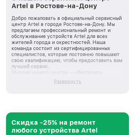
Artel в Ростове-на-Дону
Добро пожаловать в официальный сервисный
центр Artel в городе Ростове-на-Дону. Мы
предлагаем профессиональный ремонт и
обслуживание устройств Artel для всех
жителей города и окрестностей. Наша
команда состоит из сертифицированных
специалистов, которые постоянно повышают
свою квалификацию, чтобы предоставить вам
лучший сервис.
Миссия нашего центра — обеспечить
качественный и доступный ремонт для
Развернуть
каждого пользователя продукции Artel, вне
зависимости от сложности поломки. Мы
стремимся к тому, чтобы каждый клиент был
удовлетворен скоростью и качеством
предоставляемых услуг. Наша цель — стать
лучшим сервисным центром Artel в городе
Ростове-на-Дону, постоянно повышая уровень
Скидка -25% на ремонт
доверия и лояльности наших клиентов.
любого устройства Artel