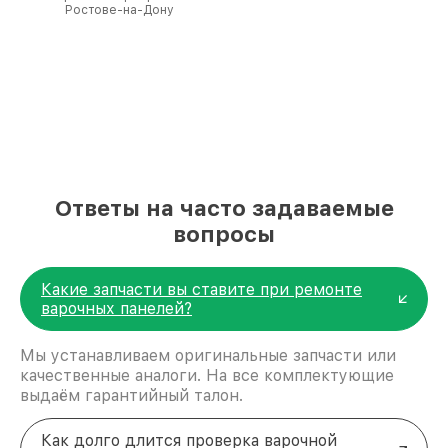
Ростове-на-Дону
полной сохранности и бесплатно.
За годы своей деятельности мы получали только
положительные отзывы и обрели отличную
репутацию. Мы постоянно совершенствуемся и
стараемся каждый день делать наш сервис еще
лучше!
Ответы на часто задаваемые
вопросы
Какие запчасти вы ставите при ремонте
варочных панелей?
Мы устанавливаем оригинальные запчасти или
качественные аналоги. На все комплектующие
выдаём гарантийный талон.
Как долго длится проверка варочной