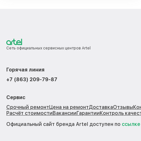
Сеть официальных сервисных центров Artel
Горячая линия
+7 (863) 209-79-87
Сервис
Срочный ремонт
Цена на ремонт
Доставка
Отзывы
Ко
Расчёт стоимости
Вакансии
Гарантии
Контроль качес
Официальный сайт бренда Artel доступен по
ссылке